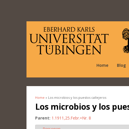
Home
Blog
Home
» Los microbios y los puestos callejeros
You are here
Los microbios y los pues
Parent:
1.1911,25.Febr.=Nr. 8
Personen
Hide