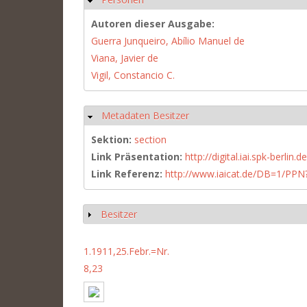
Autoren dieser Ausgabe:
Guerra Junqueiro, Abílio Manuel de
Viana, Javier de
Vigil, Constancio C.
Metadaten Besitzer
Hide
Sektion:
section
Link Präsentation:
http://digital.iai.spk-berli
Link Referenz:
http://www.iaicat.de/DB=1/P
Besitzer
Show
1.1911,25.Febr.=Nr.
8,23