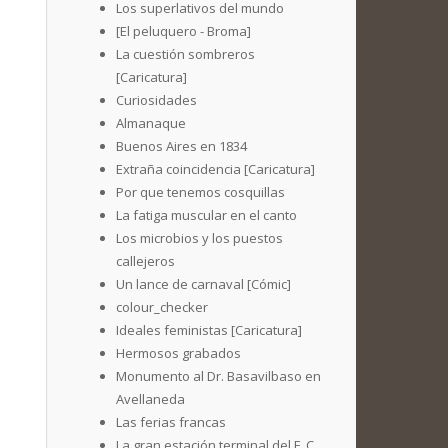
Los superlativos del mundo
[El peluquero - Broma]
La cuestión sombreros
[Caricatura]
Curiosidades
Almanaque
Buenos Aires en 1834
Extraña coincidencia [Caricatura]
Por que tenemos cosquillas
La fatiga muscular en el canto
Los microbios y los puestos
callejeros
Un lance de carnaval [Cómic]
colour_checker
Ideales feministas [Caricatura]
Hermosos grabados
Monumento al Dr. Basavilbaso en
Avellaneda
Las ferias francas
La gran estación terminal del F. C.