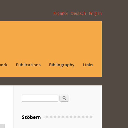
Español
Deutsch
English
work
Publications
Bibliography
Links
Search form
Search
Stöbern