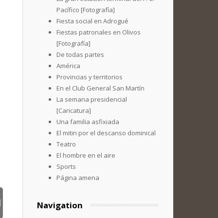
Pacífico [Fotografía]
Fiesta social en Adrogué
Fiestas patronales en Olivos
[Fotografía]
De todas partes
América
Provincias y territorios
En el Club General San Martín
La semana presidencial
[Caricatura]
Una familia asfixiada
El mitin por el descanso dominical
Teatro
El hombre en el aire
Sports
Página amena
Navigation