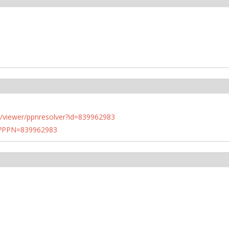
n.de/viewer/ppnresolver?id=839962983
PN?PPN=839962983