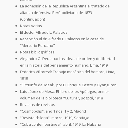
La adhesión de la República Argentina al tratado de
alianza defensiva Perú-boliviano de 1873 -
(Continuación)
Notas varias
El doctor Alfredo L. Palacios
Recepción al dr. Alfredo L. Palacios en la casa de
"Mercurio Peruano"
Notas bibliográficas
Alejandro O. Deustua: Las ideas de orden y de libertad
en la historia del pensamiento humano, Lima, 1919
Federico Villarreal: Trabajo mecánico del hombre, Lima,
1919
"El triunfo del ideal", por D. Enrique Castro y Oyanguren
Luis López de Mesa: El libro de los Apólogos, primer
volumen de la biblioteca "Cultura", Bogotá, 1918
Revistas de revistas
"Cosmópolis", año 1 nos. 1 y 2, Madrid
"Revista chilena", marzo, 1919, Santiago
"Cuba contemporánea", abril, 1919, La Habana