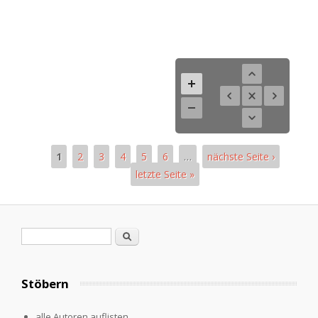
1
2
3
4
5
6
…
nächste Seite ›
letzte Seite »
Pages
Search form
Search
Stöbern
alle Autoren auflisten