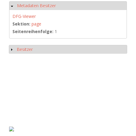
Metadaten Besitzer
Hide
DFG-Viewer
Sektion:
page
Seitenreihenfolge:
1
Besitzer
Show