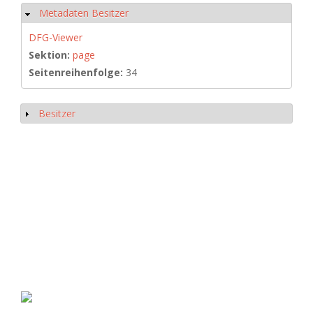
Metadaten Besitzer
Hide
DFG-Viewer
Sektion:
page
Seitenreihenfolge:
34
Besitzer
Show