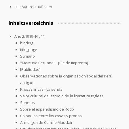
alle Autoren auflisten
Inhaltsverzeichnis
Año 2.1919=Nr. 11
binding
title_page
Sumario
"Mercurio Peruano" - [Pie de imprenta]
[Publicidad]
Observaciones sobre la organización social del Perú
antiguo
Prosas líricas - La senda
Valor cultural del estudio de la literatura inglesa
Sonetos
Sobre el españolismo de Rodó
Coloquios entre las cosas y pronos
Al margen de Camille Mauclair
Estudios sobre Instrucción Pública - Capitulo de un libro