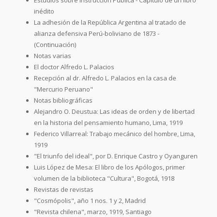
inédito
La adhesión de la República Argentina al tratado de
alianza defensiva Perú-boliviano de 1873 -
(Continuación)
Notas varias
El doctor Alfredo L. Palacios
Recepción al dr. Alfredo L. Palacios en la casa de
"Mercurio Peruano"
Notas bibliográficas
Alejandro O. Deustua: Las ideas de orden y de libertad
en la historia del pensamiento humano, Lima, 1919
Federico Villarreal: Trabajo mecánico del hombre, Lima,
1919
"El triunfo del ideal", por D. Enrique Castro y Oyanguren
Luis López de Mesa: El libro de los Apólogos, primer
volumen de la biblioteca "Cultura", Bogotá, 1918
Revistas de revistas
"Cosmópolis", año 1 nos. 1 y 2, Madrid
"Revista chilena", marzo, 1919, Santiago