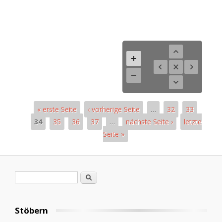
« erste Seite
‹ vorherige Seite
…
32
33
34
35
36
37
…
nächste Seite ›
letzte
Seite »
Pages
Search form
Search
Stöbern