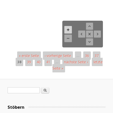
« erste Seite
‹ vorherige Seite
…
36
37
38
39
40
41
…
nächste Seite ›
letzte
Seite »
Pages
Search form
Search
Stöbern