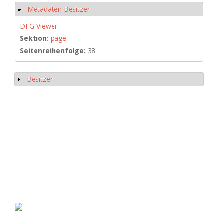
Metadaten Besitzer
Hide
DFG-Viewer
Sektion:
page
Seitenreihenfolge:
38
Besitzer
Show