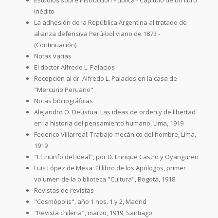
inédito
La adhesión de la República Argentina al tratado de
alianza defensiva Perú-boliviano de 1873 -
(Continuación)
Notas varias
El doctor Alfredo L. Palacios
Recepción al dr. Alfredo L. Palacios en la casa de
"Mercurio Peruano"
Notas bibliográficas
Alejandro O. Deustua: Las ideas de orden y de libertad
en la historia del pensamiento humano, Lima, 1919
Federico Villarreal: Trabajo mecánico del hombre, Lima,
1919
"El triunfo del ideal", por D. Enrique Castro y Oyanguren
Luis López de Mesa: El libro de los Apólogos, primer
volumen de la biblioteca "Cultura", Bogotá, 1918
Revistas de revistas
"Cosmópolis", año 1 nos. 1 y 2, Madrid
"Revista chilena", marzo, 1919, Santiago