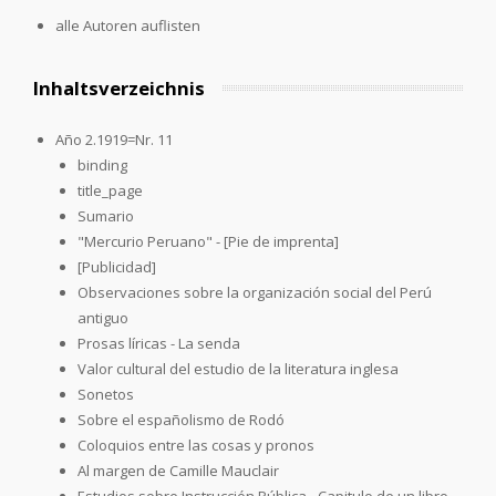
alle Autoren auflisten
Inhaltsverzeichnis
Año 2.1919=Nr. 11
binding
title_page
Sumario
"Mercurio Peruano" - [Pie de imprenta]
[Publicidad]
Observaciones sobre la organización social del Perú
antiguo
Prosas líricas - La senda
Valor cultural del estudio de la literatura inglesa
Sonetos
Sobre el españolismo de Rodó
Coloquios entre las cosas y pronos
Al margen de Camille Mauclair
Estudios sobre Instrucción Pública - Capitulo de un libro