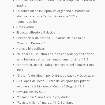
inédito
La adhesión de la República Argentina al tratado de
alianza defensiva Perú-boliviano de 1873 -
(Continuación)
Notas varias
El doctor Alfredo L. Palacios
Recepción al dr. Alfredo L. Palacios en la casa de
"Mercurio Peruano"
Notas bibliográficas
Alejandro O. Deustua: Las ideas de orden y de libertad
en la historia del pensamiento humano, Lima, 1919
Federico Villarreal: Trabajo mecánico del hombre, Lima,
1919
"El triunfo del ideal", por D. Enrique Castro y Oyanguren
Luis López de Mesa: El libro de los Apólogos, primer
volumen de la biblioteca "Cultura", Bogotá, 1918
Revistas de revistas
"Cosmópolis", año 1 nos. 1 y 2, Madrid
"Revista chilena", marzo, 1919, Santiago