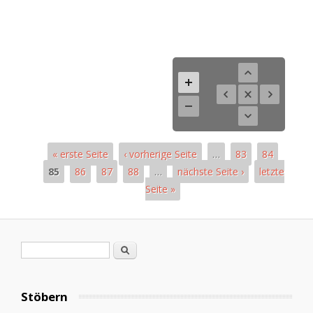
« erste Seite
‹ vorherige Seite
…
83
84
85
86
87
88
…
nächste Seite ›
letzte
Seite »
Pages
Search form
Search
Stöbern