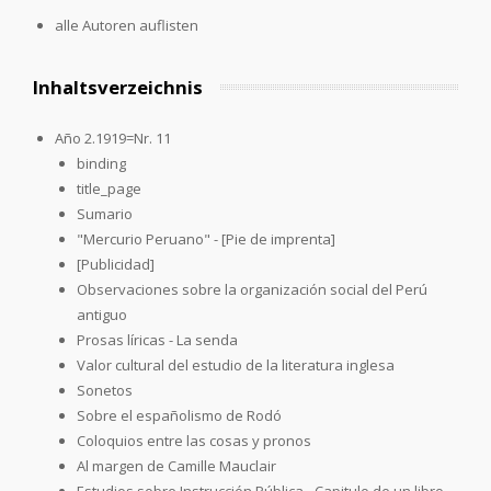
alle Autoren auflisten
Inhaltsverzeichnis
Año 2.1919=Nr. 11
binding
title_page
Sumario
"Mercurio Peruano" - [Pie de imprenta]
[Publicidad]
Observaciones sobre la organización social del Perú
antiguo
Prosas líricas - La senda
Valor cultural del estudio de la literatura inglesa
Sonetos
Sobre el españolismo de Rodó
Coloquios entre las cosas y pronos
Al margen de Camille Mauclair
Estudios sobre Instrucción Pública - Capitulo de un libro