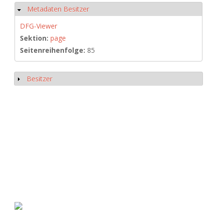
Metadaten Besitzer
Hide
DFG-Viewer
Sektion:
page
Seitenreihenfolge:
85
Besitzer
Show