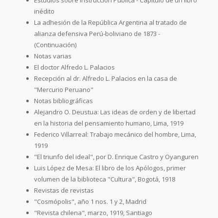
inédito
La adhesión de la República Argentina al tratado de
alianza defensiva Perú-boliviano de 1873 -
(Continuación)
Notas varias
El doctor Alfredo L. Palacios
Recepción al dr. Alfredo L. Palacios en la casa de
"Mercurio Peruano"
Notas bibliográficas
Alejandro O. Deustua: Las ideas de orden y de libertad
en la historia del pensamiento humano, Lima, 1919
Federico Villarreal: Trabajo mecánico del hombre, Lima,
1919
"El triunfo del ideal", por D. Enrique Castro y Oyanguren
Luis López de Mesa: El libro de los Apólogos, primer
volumen de la biblioteca "Cultura", Bogotá, 1918
Revistas de revistas
"Cosmópolis", año 1 nos. 1 y 2, Madrid
"Revista chilena", marzo, 1919, Santiago