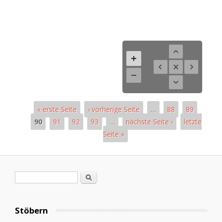
« erste Seite
‹ vorherige Seite
…
88
89
90
91
92
93
…
nächste Seite ›
letzte
Seite »
Pages
Search form
Search
Stöbern