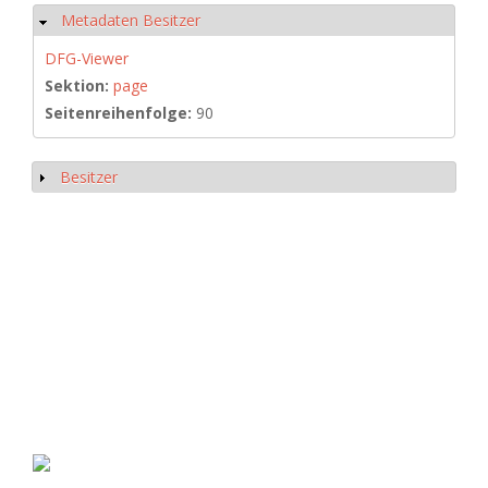
Metadaten Besitzer
Hide
DFG-Viewer
Sektion:
page
Seitenreihenfolge:
90
Besitzer
Show