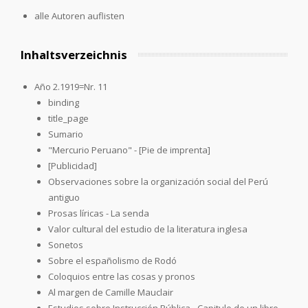
alle Autoren auflisten
Inhaltsverzeichnis
Año 2.1919=Nr. 11
binding
title_page
Sumario
"Mercurio Peruano" - [Pie de imprenta]
[Publicidad]
Observaciones sobre la organización social del Perú
antiguo
Prosas líricas - La senda
Valor cultural del estudio de la literatura inglesa
Sonetos
Sobre el españolismo de Rodó
Coloquios entre las cosas y pronos
Al margen de Camille Mauclair
Estudios sobre Instrucción Pública - Capitulo de un libro