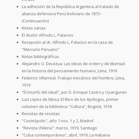
La adhesión de la República Argentina al tratado de
alianza defensiva Perú-boliviano de 1873 -
(Continuación)
Notas varias
El doctor Alfredo L. Palacios
Recepción al dr. Alfredo L. Palacios en la casa de
"Mercurio Peruano"
Notas bibliográficas
Alejandro O. Deustua: Las ideas de orden y de libertad
en la historia del pensamiento humano, Lima, 1919
Federico Villarreal: Trabajo mecánico del hombre, Lima,
1919
"El triunfo del ideal", por D. Enrique Castro y Oyanguren
Luis López de Mesa: El libro de los Apólogos, primer
volumen de la biblioteca "Cultura", Bogotá, 1918
Revistas de revistas
"Cosmópolis", año 1 nos. 1 y 2, Madrid
"Revista chilena", marzo, 1919, Santiago
"Cuba contemporánea", abril, 1919, La Habana