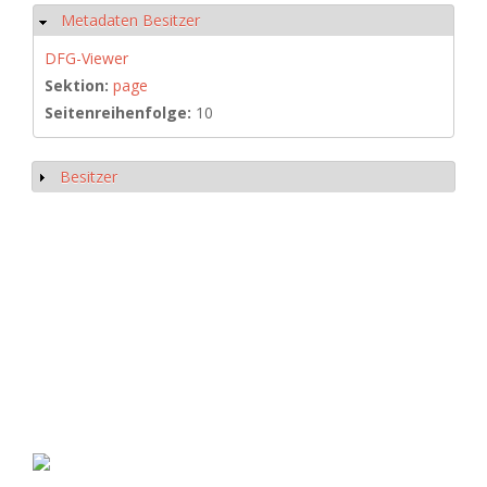
Metadaten Besitzer
Hide
DFG-Viewer
Sektion:
page
Seitenreihenfolge:
10
Besitzer
Show