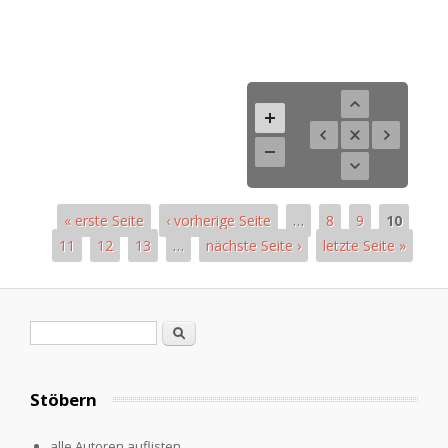
« erste Seite
‹ vorherige Seite
…
8
9
10
11
12
13
…
nächste Seite ›
letzte Seite »
Pages
Search form
Search
Stöbern
alle Autoren auflisten