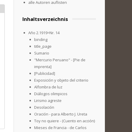
alle Autoren auflisten
Inhaltsverzeichnis
Año 2.1919=Nr. 14
binding
title_page
Sumario
"Mercurio Peruano" - [Pie de
imprenta]
[Publicidad]
Exposición y objeto del criterio
Alfombra de luz
Diálogos olimpicos
Lirismo agreste
Desolación
Oración - para Alberto J. Ureta
Toy no quiere - (Cuento en acción)
Mieses de Francia - de Carlos