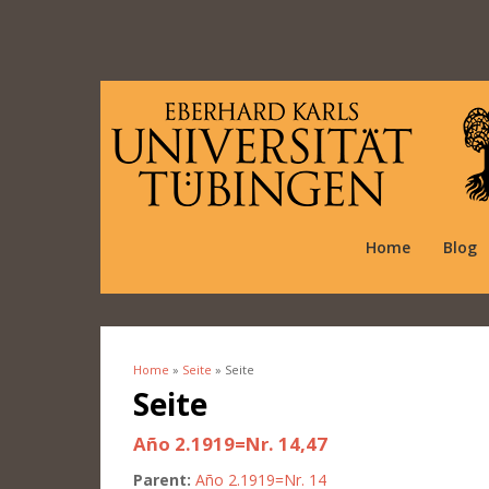
Home
Blog
Home
»
Seite
» Seite
You are here
Seite
Año 2.1919=Nr. 14,47
Parent:
Año 2.1919=Nr. 14