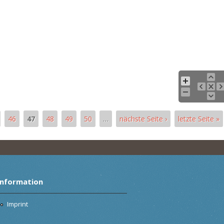
46
47
48
49
50
…
nächste Seite ›
letzte Seite »
Information
Imprint