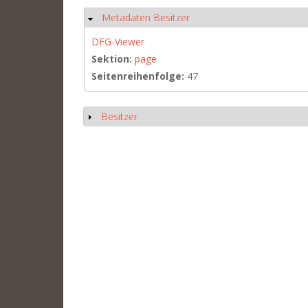
Metadaten Besitzer
Hide
DFG-Viewer
Sektion:
page
Seitenreihenfolge:
47
Besitzer
Show