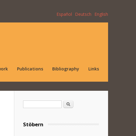
Español
Deutsch
English
work
Publications
Bibliography
Links
Search form
Search
Stöbern