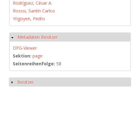
Rodríguez, César A.
Rosssi, Santín Carlos
Yrigoyen, Pedro
Metadaten Besitzer
Hide
DFG-Viewer
Sektion:
page
Seitenreihenfolge:
58
Besitzer
Show