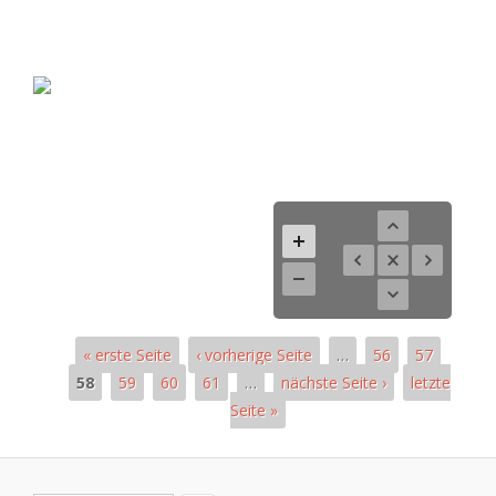
« erste Seite
‹ vorherige Seite
…
56
57
58
59
60
61
…
nächste Seite ›
letzte
Seite »
Pages