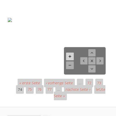
« erste Seite
‹ vorherige Seite
…
72
73
74
75
76
77
…
nächste Seite ›
letzte
Seite »
Pages