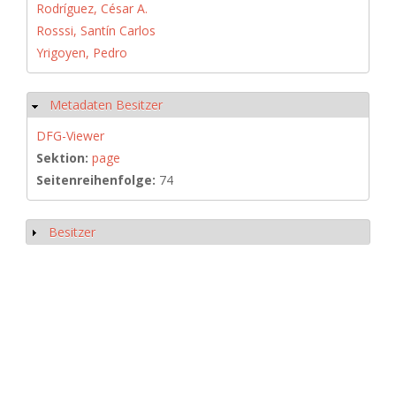
Rodríguez, César A.
Rosssi, Santín Carlos
Yrigoyen, Pedro
Metadaten Besitzer
Hide
DFG-Viewer
Sektion:
page
Seitenreihenfolge:
74
Besitzer
Show