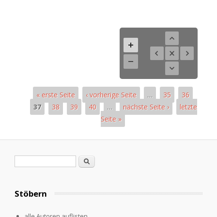
« erste Seite
‹ vorherige Seite
…
35
36
37
38
39
40
…
nächste Seite ›
letzte
Seite »
Pages
Search form
Search
Stöbern
alle Autoren auflisten