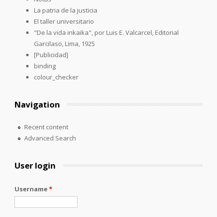
La patria de la justicia
El taller universitario
"De la vida inkaika", por Luis E. Valcarcel, Editorial
Garcilaso, Lima, 1925
[Publicidad]
binding
colour_checker
Navigation
Recent content
Advanced Search
User login
Username
*