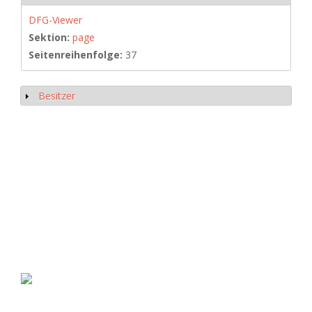
DFG-Viewer
Sektion:
page
Seitenreihenfolge:
37
Besitzer
Show