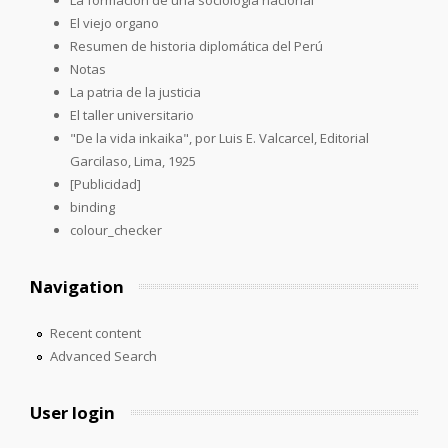
El viejo organo
Resumen de historia diplomática del Perú
Notas
La patria de la justicia
El taller universitario
"De la vida inkaika", por Luis E. Valcarcel, Editorial
Garcilaso, Lima, 1925
[Publicidad]
binding
colour_checker
Navigation
Recent content
Advanced Search
User login