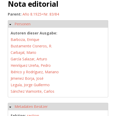
Nota editorial
Parent:
Año 8.1925=Nr. 83/84
Personen
Hide
Autoren dieser Ausgabe:
Barboza, Enrique
Bustamente Cisneros, R.
Carbajal, Mario
García Salazar, Arturo
Henríquez Ureña, Pedro
Ibérico y Rodríguez, Mariano
Jimenez Borja, José
Leguía, Jorge Guillermo
Sánchez Viamonte, Carlos
Metadaten Besitzer
Hide
Sektion:
section