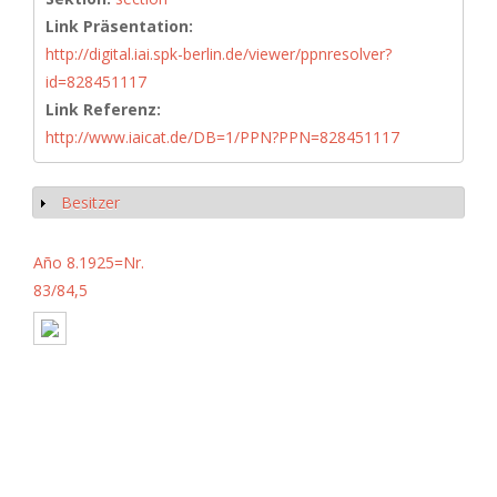
Link Präsentation:
http://digital.iai.spk-berlin.de/viewer/ppnresolver?
id=828451117
Link Referenz:
http://www.iaicat.de/DB=1/PPN?PPN=828451117
Besitzer
Show
Año 8.1925=Nr.
83/84,5