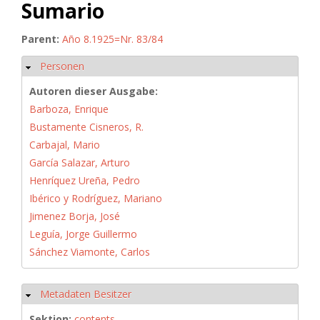
Sumario
Parent:
Año 8.1925=Nr. 83/84
Personen
Hide
Autoren dieser Ausgabe:
Barboza, Enrique
Bustamente Cisneros, R.
Carbajal, Mario
García Salazar, Arturo
Henríquez Ureña, Pedro
Ibérico y Rodríguez, Mariano
Jimenez Borja, José
Leguía, Jorge Guillermo
Sánchez Viamonte, Carlos
Metadaten Besitzer
Hide
Sektion:
contents