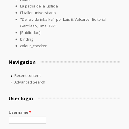
La patria de la justicia
El taller universitario
"De la vida inkaika", por Luis E. Valcarcel, Editorial
Garcilaso, Lima, 1925
[Publicidad]
binding
colour_checker
Navigation
Recent content
Advanced Search
User login
Username
*