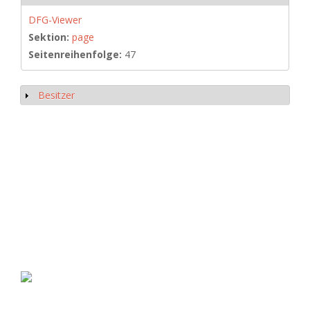
DFG-Viewer
Sektion:
page
Seitenreihenfolge:
47
Besitzer
Show