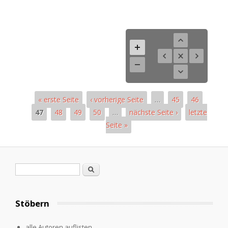
« erste Seite
‹ vorherige Seite
…
45
46
47
48
49
50
…
nächste Seite ›
letzte
Seite »
Pages
Search form
Search
Stöbern
alle Autoren auflisten