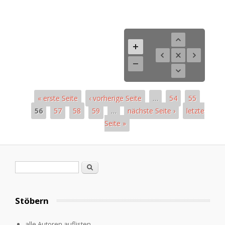
« erste Seite
‹ vorherige Seite
…
54
55
56
57
58
59
…
nächste Seite ›
letzte
Seite »
Pages
Search form
Search
Stöbern
alle Autoren auflisten