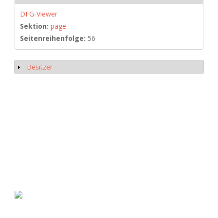
DFG-Viewer
Sektion:
page
Seitenreihenfolge:
56
Besitzer
Show