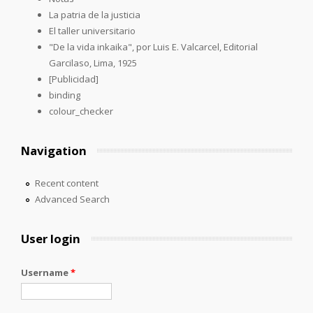
La patria de la justicia
El taller universitario
"De la vida inkaika", por Luis E. Valcarcel, Editorial
Garcilaso, Lima, 1925
[Publicidad]
binding
colour_checker
Navigation
Recent content
Advanced Search
User login
Username
*