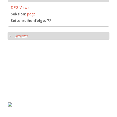
DFG-Viewer
Sektion:
page
Seitenreihenfolge:
72
Besitzer
Show