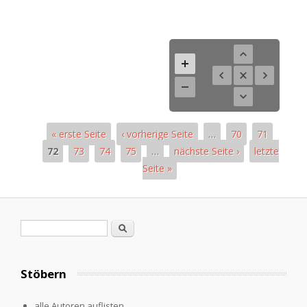
« erste Seite
‹ vorherige Seite
…
70
71
72
73
74
75
…
nächste Seite ›
letzte
Seite »
Pages
Search form
Search
Stöbern
alle Autoren auflisten