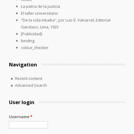
La patria de la justicia
El taller universitario
"De la vida inkaika", por Luis E. Valcarcel, Editorial
Garcilaso, Lima, 1925
[Publicidad]
binding
colour_checker
Navigation
Recent content
Advanced Search
User login
Username
*