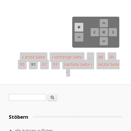
« erste Seite
‹ vorherige Seite
…
88
89
90
91
92
93
nächste Seite ›
letzte Seite
»
Pages
Search form
Search
Stöbern
alle Autoren auflisten