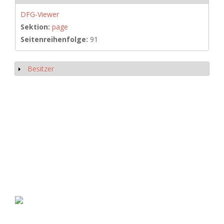
DFG-Viewer
Sektion:
page
Seitenreihenfolge:
91
Besitzer
Show