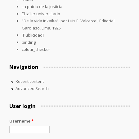
La patria de la justicia
El taller universitario
"De la vida inkaika", por Luis E. Valcarcel, Editorial
Garcilaso, Lima, 1925
[Publicidad]
binding
colour_checker
Navigation
Recent content
Advanced Search
User login
Username
*