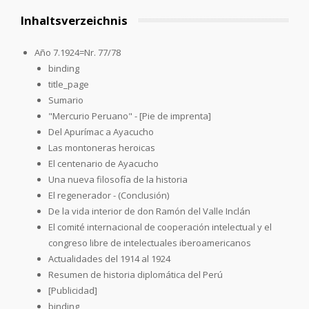
Inhaltsverzeichnis
Año 7.1924=Nr. 77/78
binding
title_page
Sumario
"Mercurio Peruano" - [Pie de imprenta]
Del Apurímac a Ayacucho
Las montoneras heroicas
El centenario de Ayacucho
Una nueva filosofía de la historia
El regenerador - (Conclusión)
De la vida interior de don Ramón del Valle Inclán
El comité internacional de cooperación intelectual y el
congreso libre de intelectuales iberoamericanos
Actualidades del 1914 al 1924
Resumen de historia diplomática del Perú
[Publicidad]
binding