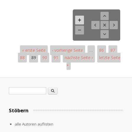
« erste Seite
‹ vorherige Seite
…
86
87
88
89
90
91
nächste Seite ›
letzte Seite
»
Pages
Search form
Search
Stöbern
alle Autoren auflisten