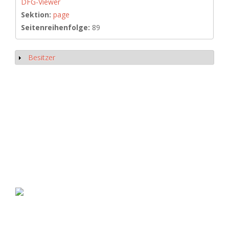
DFG-Viewer
Sektion:
page
Seitenreihenfolge:
89
Besitzer
Show