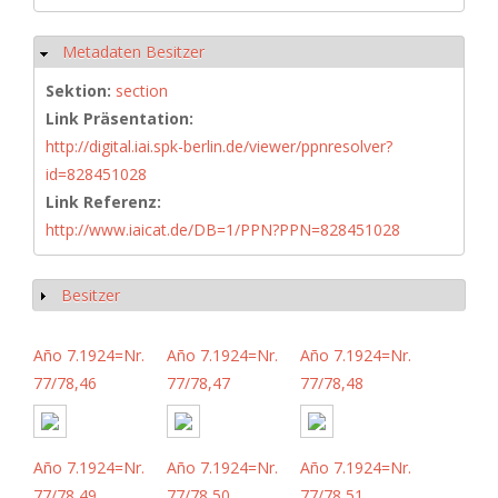
Metadaten Besitzer
Hide
Sektion:
section
Link Präsentation:
http://digital.iai.spk-berlin.de/viewer/ppnresolver?
id=828451028
Link Referenz:
http://www.iaicat.de/DB=1/PPN?PPN=828451028
Besitzer
Show
Año 7.1924=Nr.
Año 7.1924=Nr.
Año 7.1924=Nr.
77/78,46
77/78,47
77/78,48
Año 7.1924=Nr.
Año 7.1924=Nr.
Año 7.1924=Nr.
77/78,49
77/78,50
77/78,51