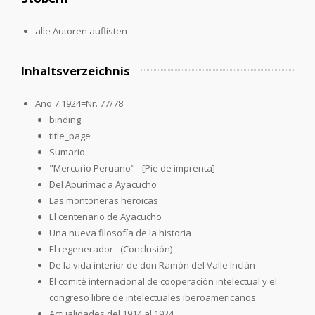
alle Autoren auflisten
Inhaltsverzeichnis
Año 7.1924=Nr. 77/78
binding
title_page
Sumario
"Mercurio Peruano" - [Pie de imprenta]
Del Apurímac a Ayacucho
Las montoneras heroicas
El centenario de Ayacucho
Una nueva filosofía de la historia
El regenerador - (Conclusión)
De la vida interior de don Ramón del Valle Inclán
El comité internacional de cooperación intelectual y el
congreso libre de intelectuales iberoamericanos
Actualidades del 1914 al 1924