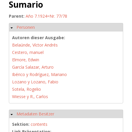
Sumario
Parent:
Año 7.1924=Nr. 77/78
Personen
Hide
Autoren dieser Ausgabe:
Belaúnde, Víctor Andrés
Cestero, manuel
Elmore, Edwin
García Salazar, Arturo
Ibérico y Rodríguez, Mariano
Lozano y Lozano, Fabio
Sotela, Rogelio
Wiesse y R., Carlos
Metadaten Besitzer
Hide
Sektion:
contents
Link Präsentation: