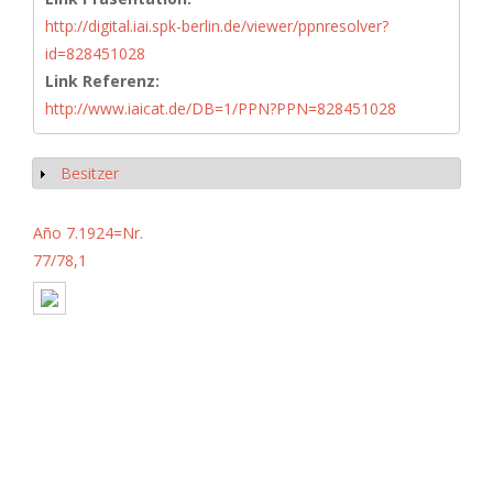
http://digital.iai.spk-berlin.de/viewer/ppnresolver?
id=828451028
Link Referenz:
http://www.iaicat.de/DB=1/PPN?PPN=828451028
Besitzer
Show
Año 7.1924=Nr.
77/78,1