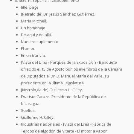
3.1889,14.Sept.=Nr. 123,Suplemento
title_page
[Retrato de] Dr. Jesús Sánchez Gutiérrez.
María Mitchell.
Un homenaje.
De aquí y de allá.
Nuestro suplemento.
El amor.
En un tranvía.
[Vista de] Lima - Parques de la Exposición - Banquete
ofrecido el 15 de Agosto por los miembros de la Cámara
de Diputados al Dr. D. Manuel María del Valle, su
presidente en la última Legislatura.
[Necrología de] Guillermo H. Cilley.
Evaristo Carazo, Presidente de la República de
Nicaragua.
Sueltos.
Guillermo H. Cilley.
Industrias nacionales - [Vista de] Lima - Fábrica de
Tejidos de algodón de Vitarte - El motor a vapor.