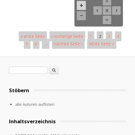
« erste Seite
‹ vorherige Seite
1
2
3
4
5
6
…
nächste Seite ›
letzte Seite »
Pages
Search form
Search
Stöbern
alle Autoren auflisten
Inhaltsverzeichnis