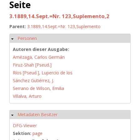
Seite
3.1889,14.Sept.=Nr. 123,Suplemento,2
Parent:
3.1889,14.Sept.=Nr. 123,Suplemento
Personen
Hide
Autoren dieser Ausgabe:
Amézaga, Carlos Germán
Firuz-Shah [Pseud.]
Ríos [Pseud.], Lupercio de los
Sánchez Gutiérrez, J.
Serrano de Wilson, Emilia
Villalva, Arturo
Metadaten Besitzer
Hide
DFG-Viewer
Sektion:
page