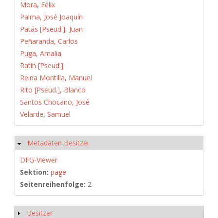
Mora, Félix
Palma, José Joaquín
Patás [Pseud.], Juan
Peñaranda, Carlos
Puga, Amalia
Ratín [Pseud.]
Reina Montilla, Manuel
Rito [Pseud.], Blanco
Santos Chocano, José
Velarde, Samuel
Metadaten Besitzer
Hide
DFG-Viewer
Sektion:
page
Seitenreihenfolge:
2
Besitzer
Show