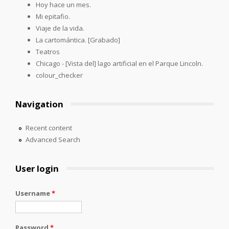
Hoy hace un mes.
Mi epitafio.
Viaje de la vida.
La cartomántica. [Grabado]
Teatros
Chicago - [Vista del] lago artificial en el Parque Lincoln.
colour_checker
Navigation
Recent content
Advanced Search
User login
Username
*
Password
*