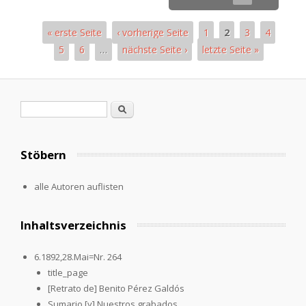
« erste Seite
‹ vorherige Seite
1
2
3
4
5
6
…
nächste Seite ›
letzte Seite »
Pages
Search form
Search
Stöbern
alle Autoren auflisten
Inhaltsverzeichnis
6.1892,28.Mai=Nr. 264
title_page
[Retrato de] Benito Pérez Galdós
Sumario [y] Nuestros grabados