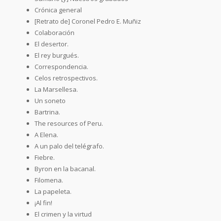
Crónica general
[Retrato de] Coronel Pedro E. Muñiz
Colaboración
El desertor.
El rey burgués.
Correspondencia.
Celos retrospectivos.
La Marsellesa.
Un soneto
Bartrina.
The resources of Peru.
A Elena.
A un palo del telégrafo.
Fiebre.
Byron en la bacanal.
Filomena.
La papeleta.
¡Al fin!
El crimen y la virtud