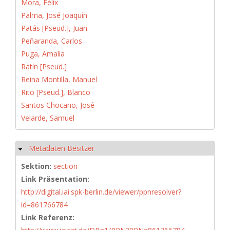
Mora, Félix
Palma, José Joaquín
Patás [Pseud.], Juan
Peñaranda, Carlos
Puga, Amalia
Ratín [Pseud.]
Reina Montilla, Manuel
Rito [Pseud.], Blanco
Santos Chocano, José
Velarde, Samuel
Metadaten Besitzer
Hide
Sektion:
section
Link Präsentation:
http://digital.iai.spk-berlin.de/viewer/ppnresolver?
id=861766784
Link Referenz: