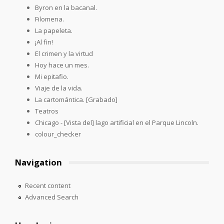
Byron en la bacanal.
Filomena.
La papeleta.
¡Al fin!
El crimen y la virtud
Hoy hace un mes.
Mi epitafio.
Viaje de la vida.
La cartomántica. [Grabado]
Teatros
Chicago - [Vista del] lago artificial en el Parque Lincoln.
colour_checker
Navigation
Recent content
Advanced Search