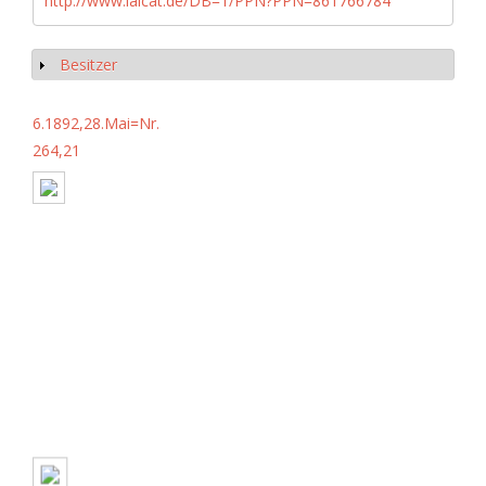
http://www.iaicat.de/DB=1/PPN?PPN=861766784
Besitzer
Show
6.1892,28.Mai=Nr.
264,21