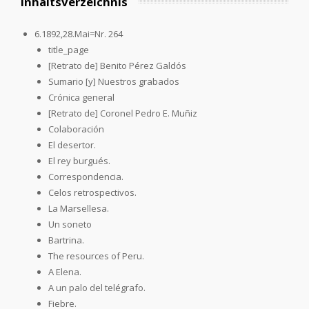
Inhaltsverzeichnis
6.1892,28.Mai=Nr. 264
title_page
[Retrato de] Benito Pérez Galdós
Sumario [y] Nuestros grabados
Crónica general
[Retrato de] Coronel Pedro E. Muñiz
Colaboración
El desertor.
El rey burgués.
Correspondencia.
Celos retrospectivos.
La Marsellesa.
Un soneto
Bartrina.
The resources of Peru.
A Elena.
A un palo del telégrafo.
Fiebre.