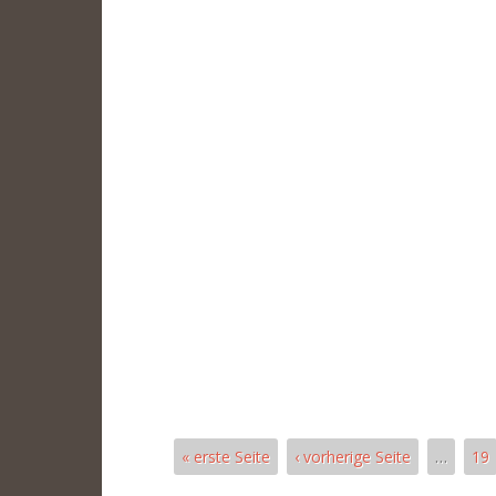
« erste Seite
‹ vorherige Seite
…
19
Pages