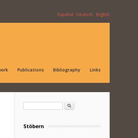
Español
Deutsch
English
work
Publications
Bibliography
Links
Search form
Search
Stöbern