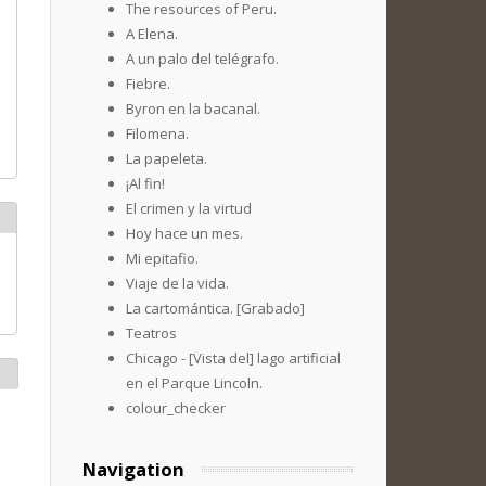
The resources of Peru.
A Elena.
A un palo del telégrafo.
Fiebre.
Byron en la bacanal.
Filomena.
La papeleta.
¡Al fin!
El crimen y la virtud
Hoy hace un mes.
Mi epitafio.
Viaje de la vida.
La cartomántica. [Grabado]
Teatros
Chicago - [Vista del] lago artificial
en el Parque Lincoln.
colour_checker
Navigation