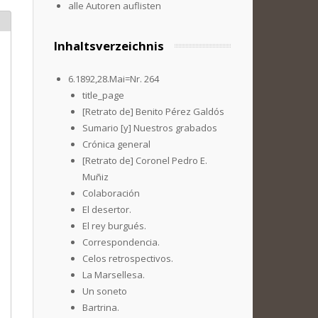
alle Autoren auflisten
Inhaltsverzeichnis
6.1892,28.Mai=Nr. 264
title_page
[Retrato de] Benito Pérez Galdós
Sumario [y] Nuestros grabados
Crónica general
[Retrato de] Coronel Pedro E.
Muñiz
Colaboración
El desertor.
El rey burgués.
Correspondencia.
Celos retrospectivos.
La Marsellesa.
Un soneto
Bartrina.