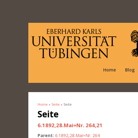
Home
Blog
Home
»
Seite
» Seite
You are here
Seite
6.1892,28.Mai=Nr. 264,21
Parent:
6.1892,28.Mai=Nr. 264