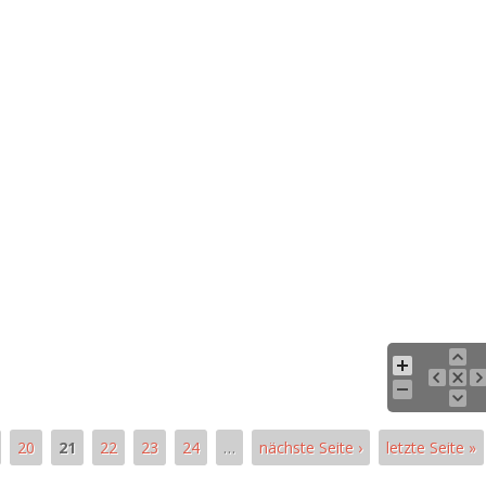
20
21
22
23
24
…
nächste Seite ›
letzte Seite »