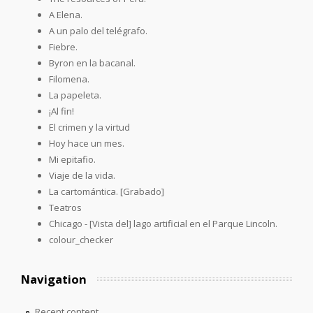
A Elena.
A un palo del telégrafo.
Fiebre.
Byron en la bacanal.
Filomena.
La papeleta.
¡Al fin!
El crimen y la virtud
Hoy hace un mes.
Mi epitafio.
Viaje de la vida.
La cartomántica. [Grabado]
Teatros
Chicago - [Vista del] lago artificial en el Parque Lincoln.
colour_checker
Navigation
Recent content