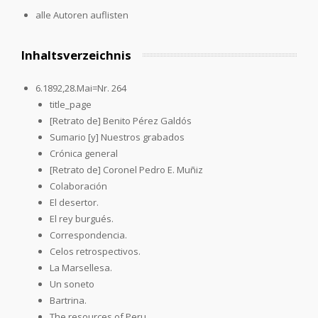
alle Autoren auflisten
Inhaltsverzeichnis
6.1892,28.Mai=Nr. 264
title_page
[Retrato de] Benito Pérez Galdós
Sumario [y] Nuestros grabados
Crónica general
[Retrato de] Coronel Pedro E. Muñiz
Colaboración
El desertor.
El rey burgués.
Correspondencia.
Celos retrospectivos.
La Marsellesa.
Un soneto
Bartrina.
The resources of Peru.