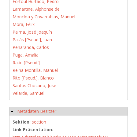
Fortoul Hurtado, Pedro
Lamartine, Alphonse de
Moncloa y Covarrubias, Manuel
Mora, Félix
Palma, José Joaquín
Patás [Pseud.], Juan
Peñaranda, Carlos
Puga, Amalia
Ratín [Pseud.]
Reina Montilla, Manuel
Rito [Pseud.], Blanco
Santos Chocano, José
Velarde, Samuel
Metadaten Besitzer
Hide
Sektion:
section
Link Präsentation: