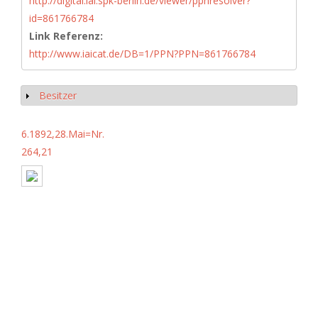
http://digital.iai.spk-berlin.de/viewer/ppnresolver?
id=861766784
Link Referenz:
http://www.iaicat.de/DB=1/PPN?PPN=861766784
Besitzer
Show
6.1892,28.Mai=Nr.
264,21