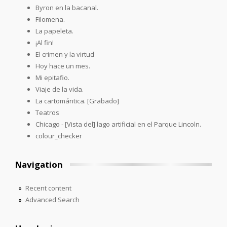
Byron en la bacanal.
Filomena.
La papeleta.
¡Al fin!
El crimen y la virtud
Hoy hace un mes.
Mi epitafio.
Viaje de la vida.
La cartomántica. [Grabado]
Teatros
Chicago - [Vista del] lago artificial en el Parque Lincoln.
colour_checker
Navigation
Recent content
Advanced Search