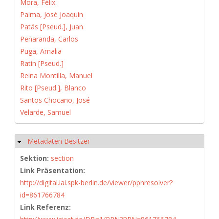
Mora, Félix
Palma, José Joaquín
Patás [Pseud.], Juan
Peñaranda, Carlos
Puga, Amalia
Ratín [Pseud.]
Reina Montilla, Manuel
Rito [Pseud.], Blanco
Santos Chocano, José
Velarde, Samuel
Metadaten Besitzer
Hide
Sektion:
section
Link Präsentation:
http://digital.iai.spk-berlin.de/viewer/ppnresolver?
id=861766784
Link Referenz: