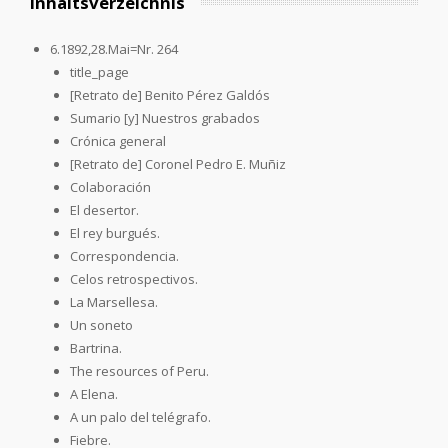
Inhaltsverzeichnis
6.1892,28.Mai=Nr. 264
title_page
[Retrato de] Benito Pérez Galdós
Sumario [y] Nuestros grabados
Crónica general
[Retrato de] Coronel Pedro E. Muñiz
Colaboración
El desertor.
El rey burgués.
Correspondencia.
Celos retrospectivos.
La Marsellesa.
Un soneto
Bartrina.
The resources of Peru.
A Elena.
A un palo del telégrafo.
Fiebre.