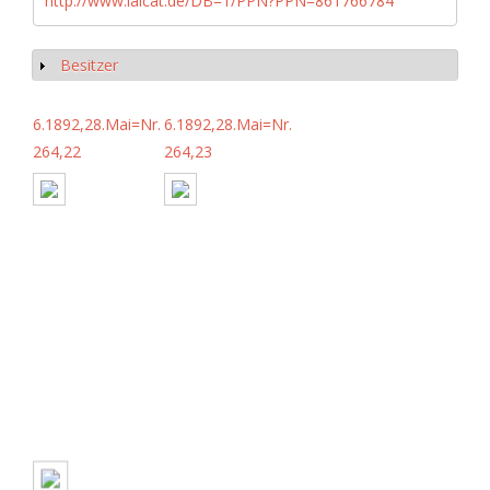
http://www.iaicat.de/DB=1/PPN?PPN=861766784
Besitzer
Show
6.1892,28.Mai=Nr.
6.1892,28.Mai=Nr.
264,22
264,23