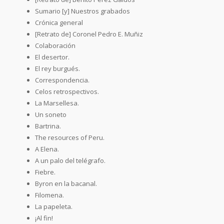
Sumario [y] Nuestros grabados
Crónica general
[Retrato de] Coronel Pedro E. Muñiz
Colaboración
El desertor.
El rey burgués.
Correspondencia.
Celos retrospectivos.
La Marsellesa.
Un soneto
Bartrina.
The resources of Peru.
A Elena.
A un palo del telégrafo.
Fiebre.
Byron en la bacanal.
Filomena.
La papeleta.
¡Al fin!