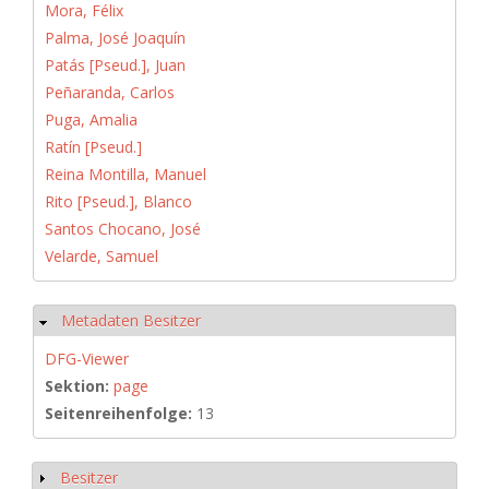
Mora, Félix
Palma, José Joaquín
Patás [Pseud.], Juan
Peñaranda, Carlos
Puga, Amalia
Ratín [Pseud.]
Reina Montilla, Manuel
Rito [Pseud.], Blanco
Santos Chocano, José
Velarde, Samuel
Metadaten Besitzer
Hide
DFG-Viewer
Sektion:
page
Seitenreihenfolge:
13
Besitzer
Show