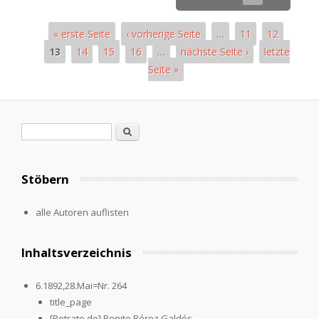
« erste Seite
‹ vorherige Seite
…
11
12
13
14
15
16
…
nächste Seite ›
letzte
Seite »
Pages
Search form
Search
Stöbern
alle Autoren auflisten
Inhaltsverzeichnis
6.1892,28.Mai=Nr. 264
title_page
[Retrato de] Benito Pérez Galdós