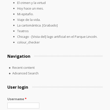
El crimen y la virtud
Hoy hace un mes.
Mi epitafio.
Viaje de la vida.
La cartomántica. [Grabado]
Teatros
Chicago - [Vista del] lago artificial en el Parque Lincoln.
colour_checker
Navigation
Recent content
Advanced Search
User login
Username
*