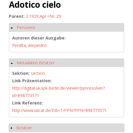
Adotico cielo
Parent:
2.1929,Apr.=Nr. 29
Personen
Hide
Autoren dieser Ausgabe:
Peralta, Alejandro
Metadaten Besitzer
Hide
Sektion:
section
Link Präsentation:
http://digital.iai.spk-berlin.de/viewer/ppnresolver?
id=898773571
Link Referenz:
http://www.iaicat.de/DB=1/PPN?PPN=898773571
Besitzer
Show