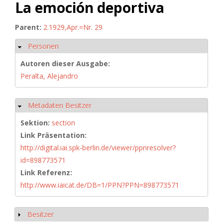
La emoción deportiva
Parent:
2.1929,Apr.=Nr. 29
Personen
Hide
Autoren dieser Ausgabe:
Peralta, Alejandro
Metadaten Besitzer
Hide
Sektion:
section
Link Präsentation:
http://digital.iai.spk-berlin.de/viewer/ppnresolver?
id=898773571
Link Referenz:
http://www.iaicat.de/DB=1/PPN?PPN=898773571
Besitzer
Show