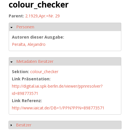
colour_checker
Parent:
2.1929,Apr.=Nr. 29
Personen
Hide
Autoren dieser Ausgabe:
Peralta, Alejandro
Metadaten Besitzer
Hide
Sektion:
colour_checker
Link Präsentation:
http://digital.iai.spk-berlin.de/viewer/ppnresolver?
id=898773571
Link Referenz:
http://www.iaicat.de/DB=1/PPN?PPN=898773571
Besitzer
Show