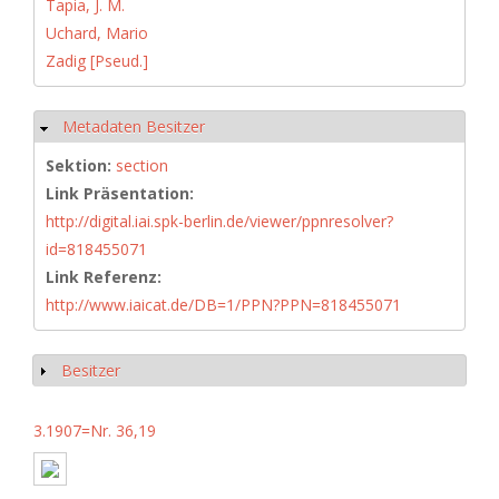
Tapia, J. M.
Uchard, Mario
Zadig [Pseud.]
Metadaten Besitzer
Hide
Sektion:
section
Link Präsentation:
http://digital.iai.spk-berlin.de/viewer/ppnresolver?
id=818455071
Link Referenz:
http://www.iaicat.de/DB=1/PPN?PPN=818455071
Besitzer
Show
3.1907=Nr. 36,19