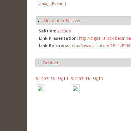
Zadig [Pseud.]
Metadaten Besitzer
Hide
Sektion:
section
Link Präsentation:
http://digital.iai.spk-berli
Link Referenz:
http://www.iaicat.de/DB=1/P
Besitzer
Show
3.1907=Nr. 36,14
3.1907=Nr. 36,15