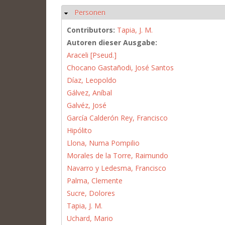
Personen
Hide
Contributors:
Tapia, J. M.
Autoren dieser Ausgabe:
Araceli [Pseud.]
Chocano Gastañodi, José Santos
Díaz, Leopoldo
Gálvez, Aníbal
Galvéz, José
García Calderón Rey, Francisco
Hipólito
Llona, Numa Pompilio
Morales de la Torre, Raimundo
Navarro y Ledesma, Francisco
Palma, Clemente
Sucre, Dolores
Tapia, J. M.
Uchard, Mario