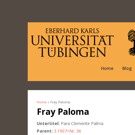
Home
Blog
Home
» Fray Paloma
You are here
Fray Paloma
Untertitel:
Para Clemente Palma
Parent:
3.1907=Nr. 36