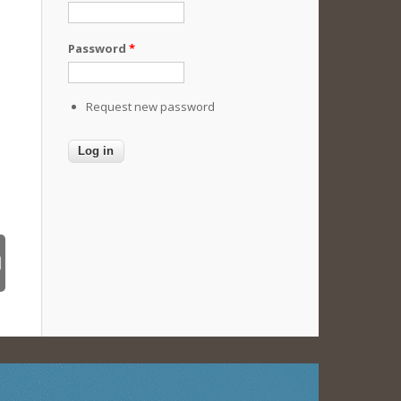
Password
*
Request new password