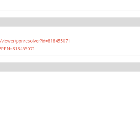
n.de/viewer/ppnresolver?id=818455071
PN?PPN=818455071