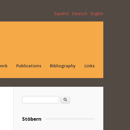
Español
Deutsch
English
work
Publications
Bibliography
Links
Search form
Search
Stöbern