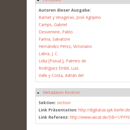
Autoren dieser Ausgabe:
Barnet y Vinageras, José Agripino
Camps, Gabriel
Desvernine, Pablo
Farina, Salvatore
Hernández Pérez, Victoriano
Labra, J. C.
Lidia [Pseud.], Palmiro de
Rodríguez Embil, Luis
Valle y Costa, Adrián del
Metadaten Besitzer
Hide
Sektion:
section
Link Präsentation:
http://digital.iai.spk-berli
Link Referenz:
http://www.iaicat.de/DB=1/P