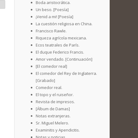
Boda aristocrática.
Un beso. [Poesía]
¡Venid a mi! [Poesía]
La cuestión religiosa en China.
Francisco Rawle.
Riqueza agrícola mexicana.
Ecos teatrales de París.
El duque Federico Francis.
Amor vendado. [Continuación]
[El comedor real]
El comedor del Rey de Inglaterra.
[Grabado]
Comedor real.
El topo y el ruiseñor.
Revista de impresos.
[Álbum de Damas]
Notas extranjeras.
Sr. Miguel Melero.
Examinitis y Apendicitis.
Notas y noticias.