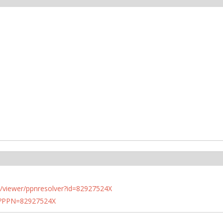
n.de/viewer/ppnresolver?id=82927524X
PN?PPN=82927524X