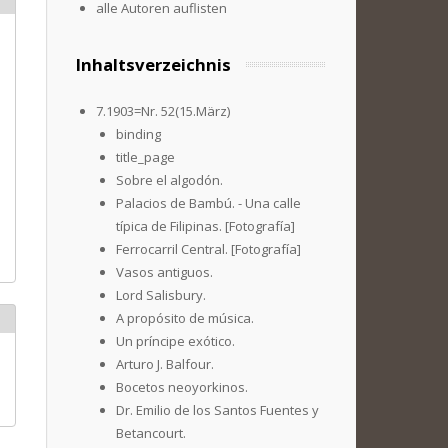
alle Autoren auflisten
Inhaltsverzeichnis
7.1903=Nr. 52(15.März)
binding
title_page
Sobre el algodón.
Palacios de Bambú. - Una calle
típica de Filipinas. [Fotografía]
Ferrocarril Central. [Fotografía]
Vasos antiguos.
Lord Salisbury.
A propósito de música.
Un príncipe exótico.
Arturo J. Balfour.
Bocetos neoyorkinos.
Dr. Emilio de los Santos Fuentes y
Betancourt.