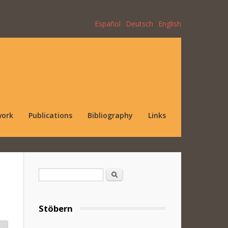
Español
Deutsch
English
work
Publications
Bibliography
Links
Search form
Search
Stöbern