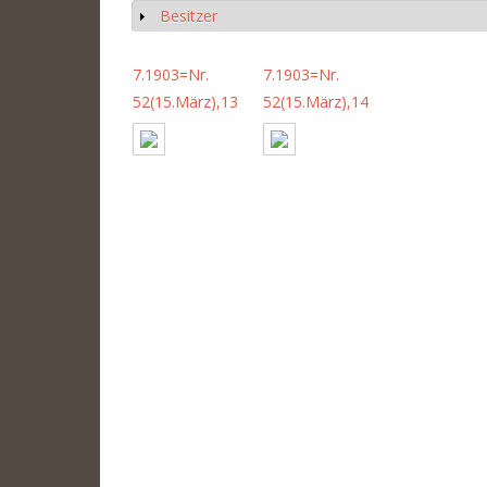
Besitzer
Show
7.1903=Nr.
7.1903=Nr.
52(15.März),13
52(15.März),14