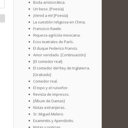
Boda aristocrática.
Un beso. [Poesía]
¡Venid a mi! [Poesía]
La cuestión religiosa en China.
Francisco Rawle.
Riqueza agrícola mexicana.
Ecos teatrales de París.
El duque Federico Francis.
Amor vendado. [Continuación]
[El comedor real]
El comedor del Rey de Inglaterra.
[Grabado]
Comedor real.
El topo y el ruiseñor.
Revista de impresos.
[Álbum de Damas]
Notas extranjeras.
Sr. Miguel Melero.
Examinitis y Apendicitis.
Notas y noticias.