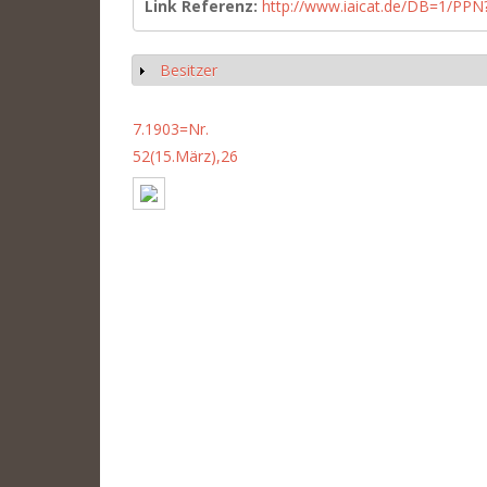
Link Referenz:
http://www.iaicat.de/DB=1/P
Besitzer
Show
7.1903=Nr.
52(15.März),26