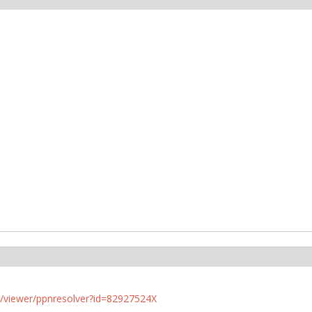
n.de/viewer/ppnresolver?id=82927524X