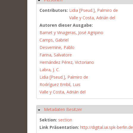
Contributors:
Lidia [Pseud.], Palmiro de
Valle y Costa, Adrián del
Autoren dieser Ausgabe:
Barnet y Vinageras, José Agripino
Camps, Gabriel
Desvernine, Pablo
Farina, Salvatore
Hernández Pérez, Victoriano
Labra, J. C.
Lidia [Pseud.], Palmiro de
Rodríguez Embil, Luis
Valle y Costa, Adrián del
Metadaten Besitzer
Hide
Sektion:
section
Link Präsentation:
http://digital.iai.spk-berli