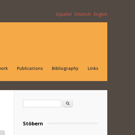
Español
Deutsch
English
work
Publications
Bibliography
Links
Search form
Search
Stöbern