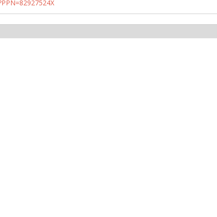
PN?PPN=82927524X