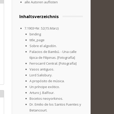
alle Autoren auflisten
Inhaltsverzeichnis
7.1903=Nr. 52(15.März)
binding
title_page
Sobre el algodón.
Palacios de Bambú. - Una calle
típica de Filipinas. [Fotografía]
Ferrocarril Central. [Fotografía]
Vasos antiguos.
Lord Salisbury.
A propósito de música.
Un príncipe exótico.
Arturo J. Balfour.
Bocetos neoyorkinos.
Dr. Emilio de los Santos Fuentes y
Betancourt.