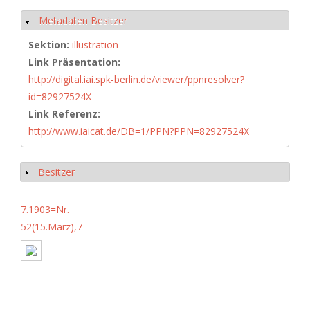
Metadaten Besitzer
Hide
Sektion:
illustration
Link Präsentation:
http://digital.iai.spk-berlin.de/viewer/ppnresolver?
id=82927524X
Link Referenz:
http://www.iaicat.de/DB=1/PPN?PPN=82927524X
Besitzer
Show
7.1903=Nr.
52(15.März),7