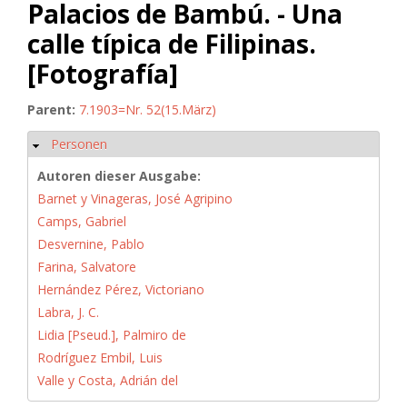
Palacios de Bambú. - Una
calle típica de Filipinas.
[Fotografía]
Parent:
7.1903=Nr. 52(15.März)
Personen
Hide
Autoren dieser Ausgabe:
Barnet y Vinageras, José Agripino
Camps, Gabriel
Desvernine, Pablo
Farina, Salvatore
Hernández Pérez, Victoriano
Labra, J. C.
Lidia [Pseud.], Palmiro de
Rodríguez Embil, Luis
Valle y Costa, Adrián del