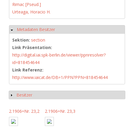
Rimac [Pseud.]
Urteaga, Horacio H.
Metadaten Besitzer
Hide
Sektion:
section
Link Präsentation:
http://digital.iai.spk-berlin.de/viewer/ppnresolver?
id=818454644
Link Referenz:
http://www.iaicat.de/DB=1/PPN?PPN=818454644
Besitzer
Show
2.1906=Nr. 23,2
2.1906=Nr. 23,3