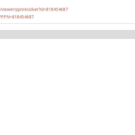
n.de/viewer/ppnresolver?id=818454687
PN?PPN=818454687