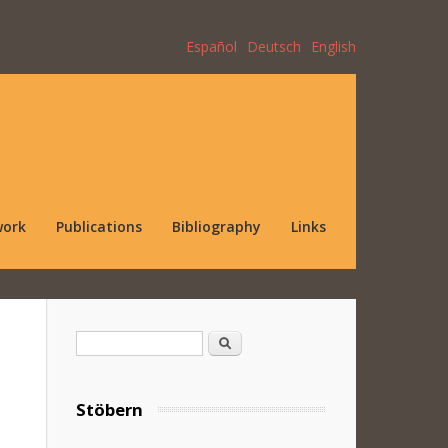
Español
Deutsch
English
work
Publications
Bibliography
Links
Search form
Search
Stöbern