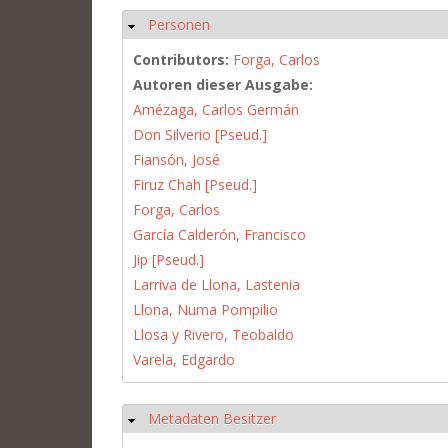
Personen
Hide
Contributors:
Forga, Carlos
Autoren dieser Ausgabe:
Amézaga, Carlos Germán
Don Silverio [Pseud.]
Fiansón, José
Firuz Chah [Pseud.]
Forga, Carlos
García Calderón, Francisco
Jip [Pseud.]
Larriva de Llona, Lastenia
Llona, Numa Pompilio
Llosa y Rivero, Teobaldo
Varela, Edgardo
Metadaten Besitzer
Hide