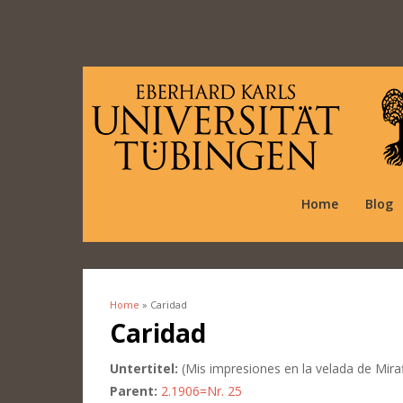
Home
Blog
Home
» Caridad
You are here
Caridad
Untertitel:
(Mis impresiones en la velada de Miraf
Parent:
2.1906=Nr. 25