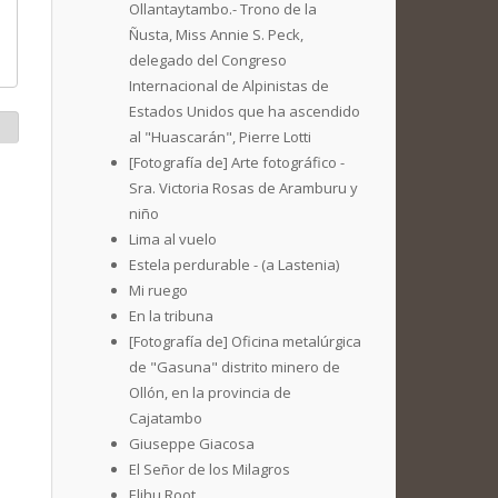
Ollantaytambo.- Trono de la
Ñusta, Miss Annie S. Peck,
delegado del Congreso
Internacional de Alpinistas de
Estados Unidos que ha ascendido
al "Huascarán", Pierre Lotti
[Fotografía de] Arte fotográfico -
Sra. Victoria Rosas de Aramburu y
niño
Lima al vuelo
Estela perdurable - (a Lastenia)
Mi ruego
En la tribuna
[Fotografía de] Oficina metalúrgica
de "Gasuna" distrito minero de
Ollón, en la provincia de
Cajatambo
Giuseppe Giacosa
El Señor de los Milagros
Elihu Root