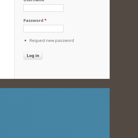
Password
*
Request new password