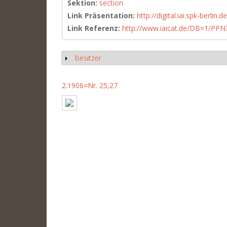
Sektion:
section
Link Präsentation:
http://digital.iai.spk-berli
Link Referenz:
http://www.iaicat.de/DB=1/P
Besitzer
Show
2.1906=Nr. 25,27