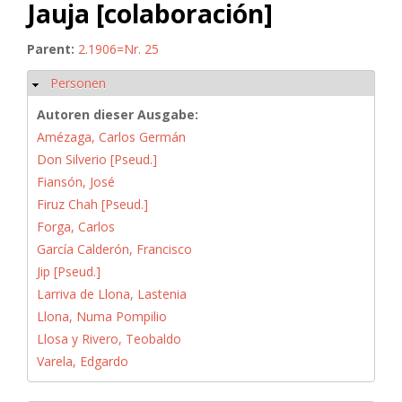
Jauja [colaboración]
Parent:
2.1906=Nr. 25
Personen
Hide
Autoren dieser Ausgabe:
Amézaga, Carlos Germán
Don Silverio [Pseud.]
Fiansón, José
Firuz Chah [Pseud.]
Forga, Carlos
García Calderón, Francisco
Jip [Pseud.]
Larriva de Llona, Lastenia
Llona, Numa Pompilio
Llosa y Rivero, Teobaldo
Varela, Edgardo