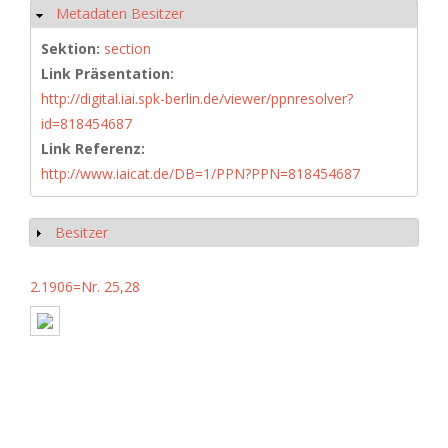
Metadaten Besitzer
Hide
Sektion:
section
Link Präsentation:
http://digital.iai.spk-berlin.de/viewer/ppnresolver?
id=818454687
Link Referenz:
http://www.iaicat.de/DB=1/PPN?PPN=818454687
Besitzer
Show
2.1906=Nr. 25,28