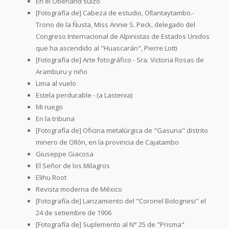
En el Oberland suizo
[Fotografía de] Cabeza de estudio, Ollantaytambo.-
Trono de la Ñusta, Miss Annie S. Peck, delegado del
Congreso Internacional de Alpinistas de Estados Unidos
que ha ascendido al "Huascarán", Pierre Lotti
[Fotografía de] Arte fotográfico - Sra. Victoria Rosas de
Aramburu y niño
Lima al vuelo
Estela perdurable - (a Lastenia)
Mi ruego
En la tribuna
[Fotografía de] Oficina metalúrgica de "Gasuna" distrito
minero de Ollón, en la provincia de Cajatambo
Giuseppe Giacosa
El Señor de los Milagros
Elihu Root
Revista moderna de México
[Fotografía de] Lanzamiento del "Coronel Bolognesi" el
24 de setiembre de 1906
[Fotografía de] Suplemento al N° 25 de "Prisma"