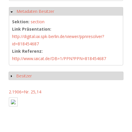
Metadaten Besitzer
Hide
Sektion:
section
Link Präsentation:
http://digital.iai.spk-berlin.de/viewer/ppnresolver?
id=818454687
Link Referenz:
http://www.iaicat.de/DB=1/PPN?PPN=818454687
Besitzer
Show
2.1906=Nr. 25,14