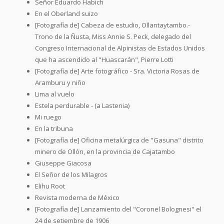
Señor Eduardo Habich
En el Oberland suizo
[Fotografía de] Cabeza de estudio, Ollantaytambo.-
Trono de la Ñusta, Miss Annie S. Peck, delegado del
Congreso Internacional de Alpinistas de Estados Unidos
que ha ascendido al "Huascarán", Pierre Lotti
[Fotografía de] Arte fotográfico - Sra. Victoria Rosas de
Aramburu y niño
Lima al vuelo
Estela perdurable - (a Lastenia)
Mi ruego
En la tribuna
[Fotografía de] Oficina metalúrgica de "Gasuna" distrito
minero de Ollón, en la provincia de Cajatambo
Giuseppe Giacosa
El Señor de los Milagros
Elihu Root
Revista moderna de México
[Fotografía de] Lanzamiento del "Coronel Bolognesi" el
24 de setiembre de 1906