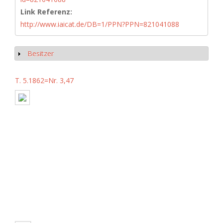
Link Referenz:
http://www.iaicat.de/DB=1/PPN?PPN=821041088
Besitzer
Show
T. 5.1862=Nr. 3,47