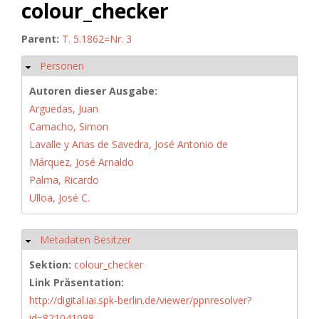
colour_checker
Parent:
T. 5.1862=Nr. 3
Personen
Hide
Autoren dieser Ausgabe:
Arguedas, Juan
Camacho, Simon
Lavalle y Arias de Savedra, José Antonio de
Márquez, José Arnaldo
Palma, Ricardo
Ulloa, José C.
Metadaten Besitzer
Hide
Sektion:
colour_checker
Link Präsentation:
http://digital.iai.spk-berlin.de/viewer/ppnresolver?
id=821041088