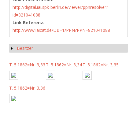
http://digital.iai.spk-berlin.de/viewer/ppnresolver?
id=821041088
Link Referenz:
http://www.iaicat.de/DB=1/PPN?PPN=821041088
Besitzer
Show
T. 5.1862=Nr. 3,33
T. 5.1862=Nr. 3,34
T. 5.1862=Nr. 3,35
T. 5.1862=Nr. 3,36