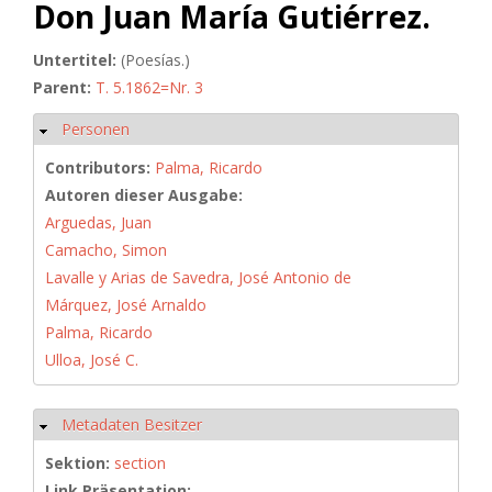
Don Juan María Gutiérrez.
Untertitel:
(Poesías.)
Parent:
T. 5.1862=Nr. 3
Personen
Hide
Contributors:
Palma, Ricardo
Autoren dieser Ausgabe:
Arguedas, Juan
Camacho, Simon
Lavalle y Arias de Savedra, José Antonio de
Márquez, José Arnaldo
Palma, Ricardo
Ulloa, José C.
Metadaten Besitzer
Hide
Sektion:
section
Link Präsentation: