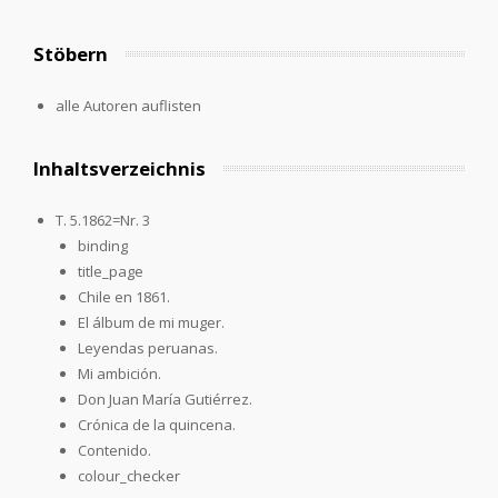
Stöbern
alle Autoren auflisten
Inhaltsverzeichnis
T. 5.1862=Nr. 3
binding
title_page
Chile en 1861.
El álbum de mi muger.
Leyendas peruanas.
Mi ambición.
Don Juan María Gutiérrez.
Crónica de la quincena.
Contenido.
colour_checker