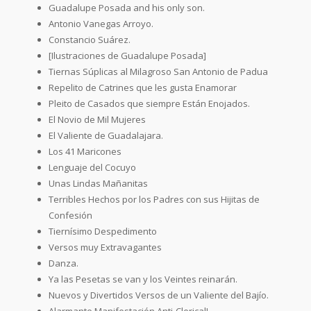
Guadalupe Posada and his only son.
Antonio Vanegas Arroyo.
Constancio Suárez.
[Ilustraciones de Guadalupe Posada]
Tiernas Súplicas al Milagroso San Antonio de Padua
Repelito de Catrines que les gusta Enamorar
Pleito de Casados que siempre Están Enojados.
El Novio de Mil Mujeres
El Valiente de Guadalajara.
Los 41 Maricones
Lenguaje del Cocuyo
Unas Lindas Mañanitas
Terribles Hechos por los Padres con sus Hijitas de
Confesión
Tiernísimo Despedimento
Versos muy Extravagantes
Danza.
Ya las Pesetas se van y los Veintes reinarán.
Nuevos y Divertidos Versos de un Valiente del Bajío.
Alarmante Manifestación Anti-Clerical!