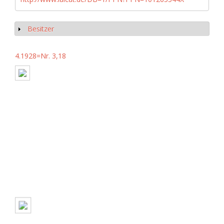
Besitzer
Show
4.1928=Nr. 3,18