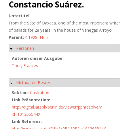
Constancio Suárez.
Untertitel:
From the Sate of Oaxaca, one of the most important writer
of ballads for 28 years, in the house of Vanegas Arroyo.
Parent:
4.1928=Nr. 3
Personen
Hide
Autoren dieser Ausgabe:
Toor, Frances
Metadaten Besitzer
Hide
Sektion:
illustration
Link Präsentation:
http://digital.iai.spk-berlin.de/viewer/ppnresolver?
id=101265544X
Link Referenz:
http://www.iaicat.de/DB=1/PPN?PPN=101265544X