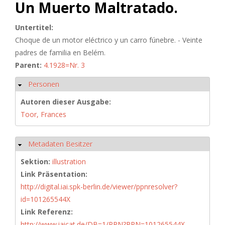
Un Muerto Maltratado.
Untertitel:
Choque de un motor eléctrico y un carro fúnebre. - Veinte
padres de familia en Belém.
Parent:
4.1928=Nr. 3
Personen
Hide
Autoren dieser Ausgabe:
Toor, Frances
Metadaten Besitzer
Hide
Sektion:
illustration
Link Präsentation:
http://digital.iai.spk-berlin.de/viewer/ppnresolver?
id=101265544X
Link Referenz:
http://www.iaicat.de/DB=1/PPN?PPN=101265544X