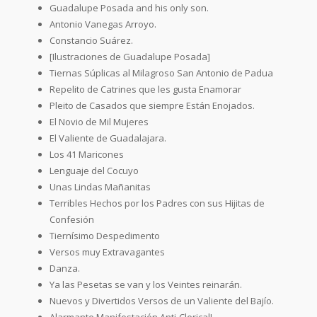
Guadalupe Posada and his only son.
Antonio Vanegas Arroyo.
Constancio Suárez.
[Ilustraciones de Guadalupe Posada]
Tiernas Súplicas al Milagroso San Antonio de Padua
Repelito de Catrines que les gusta Enamorar
Pleito de Casados que siempre Están Enojados.
El Novio de Mil Mujeres
El Valiente de Guadalajara.
Los 41 Maricones
Lenguaje del Cocuyo
Unas Lindas Mañanitas
Terribles Hechos por los Padres con sus Hijitas de
Confesión
Tiernísimo Despedimento
Versos muy Extravagantes
Danza.
Ya las Pesetas se van y los Veintes reinarán.
Nuevos y Divertidos Versos de un Valiente del Bajío.
Alarmante Manifestación Anti-Clerical!