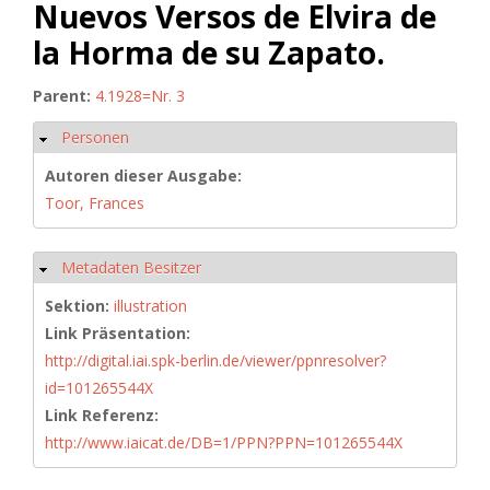
Nuevos Versos de Elvira de
la Horma de su Zapato.
Parent:
4.1928=Nr. 3
Personen
Hide
Autoren dieser Ausgabe:
Toor, Frances
Metadaten Besitzer
Hide
Sektion:
illustration
Link Präsentation:
http://digital.iai.spk-berlin.de/viewer/ppnresolver?
id=101265544X
Link Referenz:
http://www.iaicat.de/DB=1/PPN?PPN=101265544X