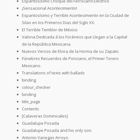
Espantosísimo Choque del Ferrocarril Eléctrico
¡Sensacional Acontecimiento!
Espantosísimo y Terrible Acontecimiento en la Ciudad de
Silao en los Primeros Dias del Siglo XX.
El Terrible Temblor de México
Valona Dedicada á los Foráneos que Llegan a la Capital
de la República Mexicana.
Nuevos Versos de Elvira de la Horma de su Zapato.
Fúnebres Recuerdos de Ponciano, el Primer Torero
Mexicano.
Translations of texts with ballads
binding
colour_checker
binding
title_page
Contents
[Calaveras Dominicales]
Guadalupe Posada
Guadalupe Posada and his only son.
Antonio Vanegas Arroyo.