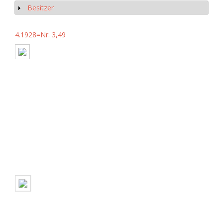
Besitzer
Show
4.1928=Nr. 3,49