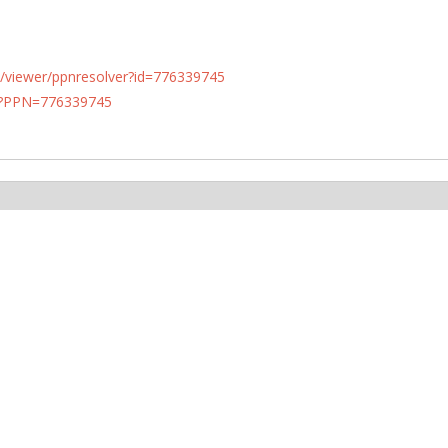
n.de/viewer/ppnresolver?id=776339745
PN?PPN=776339745