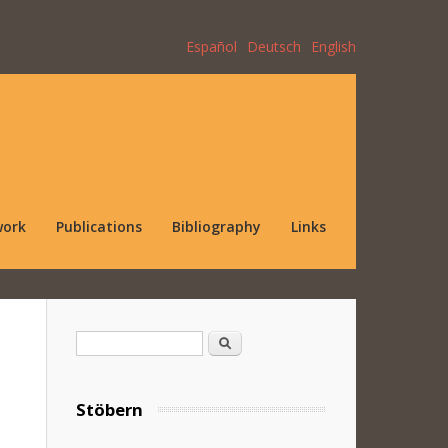
Español
Deutsch
English
work
Publications
Bibliography
Links
Search form
Search
Stöbern