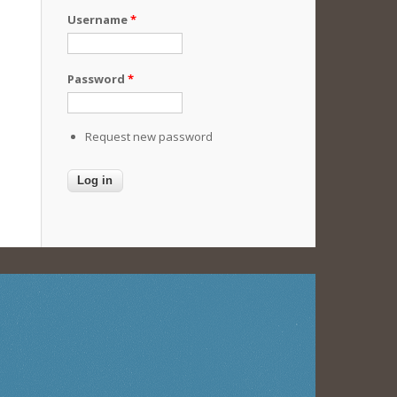
Username
*
Password
*
Request new password