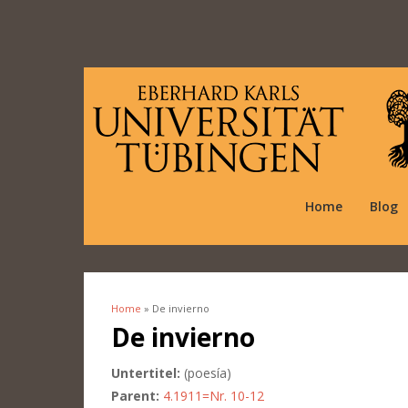
Home
Blog
Home
» De invierno
You are here
De invierno
Untertitel:
(poesía)
Parent:
4.1911=Nr. 10-12