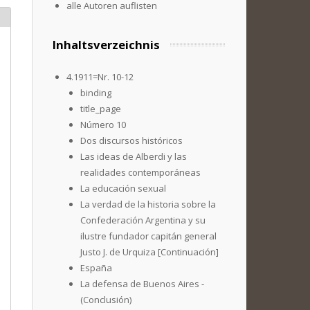
alle Autoren auflisten
Inhaltsverzeichnis
4.1911=Nr. 10-12
binding
title_page
Número 10
Dos discursos históricos
Las ideas de Alberdi y las
realidades contemporáneas
La educación sexual
La verdad de la historia sobre la
Confederación Argentina y su
ilustre fundador capitán general
Justo J. de Urquiza [Continuación]
España
La defensa de Buenos Aires -
(Conclusión)