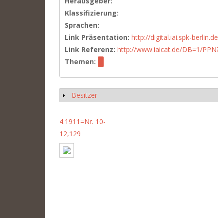
Herausgeber:
Klassifizierung:
Sprachen:
Link Präsentation:
http://digital.iai.spk-berli
Link Referenz:
http://www.iaicat.de/DB=1/P
Themen:
Besitzer
Show
4.1911=Nr. 10-
12,129