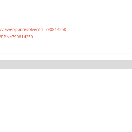
n.de/viewer/ppnresolver?id=790814250
PN?PPN=790814250