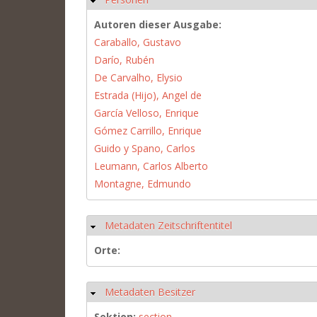
Autoren dieser Ausgabe:
Caraballo, Gustavo
Darío, Rubén
De Carvalho, Elysio
Estrada (Hijo), Angel de
García Velloso, Enrique
Gómez Carrillo, Enrique
Guido y Spano, Carlos
Leumann, Carlos Alberto
Montagne, Edmundo
Metadaten Zeitschriftentitel
Hide
Orte:
Metadaten Besitzer
Hide
Sektion:
section