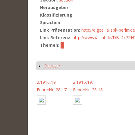
Herausgeber:
Klassifizierung:
Sprachen:
Link Präsentation:
http://digital.iai.spk-berli
Link Referenz:
http://www.iaicat.de/DB=1/P
Themen:
Besitzer
Show
2.1916,19.
2.1916,19.
Febr.=Nr. 28,17
Febr.=Nr. 28,18