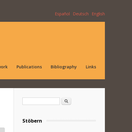
Español
Deutsch
English
work
Publications
Bibliography
Links
Search form
Search
Stöbern