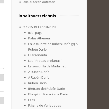
alle Autoren auflisten
Inhaltsverzeichnis
2.1916,19. Febr.=Nr. 28
title_page
Palas Athenea
En la muerte de Rubén Darío [y] A
Rubén Darío
El argonauta
Las "Prosas profanas"
La sombrilla de Madame...
A Rubén Darío
A Rubén Darío
Rubén Darío
[Retrato de] Rubén Darío
El espíritu literario de Darío
Ecos
Página de Variedades