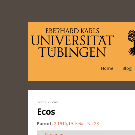
Home
Blog
Home
» Ecos
You are here
Ecos
Parent:
2.1916,19. Febr.=Nr. 28
Personen
Hide