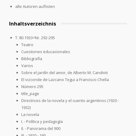
alle Autoren auflisten
Inhaltsverzeichnis
T. 80.1933=Nr. 292-295
Teatro
Cuestiones educacionales
Bibliografía
Varios
Sobre el jardín del amor, de Alberto M. Candioti
El vizconde de Lazcano Tegui a Francisco Chelía
Número 295
title_page
Directrices de la novela y el cuento argentinos (1920 -
1932)
La novela
I. - Política y pedagogía
II. - Panorama del 900
III. - 1920 - 193...