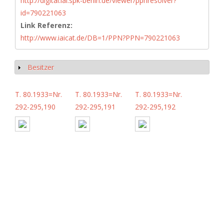
http://digital.iai.spk-berlin.de/viewer/ppnresolver?
id=790221063
Link Referenz:
http://www.iaicat.de/DB=1/PPN?PPN=790221063
Besitzer
Show
T. 80.1933=Nr.
T. 80.1933=Nr.
T. 80.1933=Nr.
292-295,190
292-295,191
292-295,192