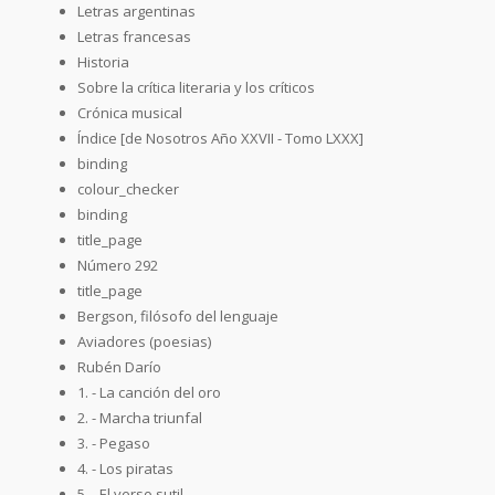
Letras argentinas
Letras francesas
Historia
Sobre la crítica literaria y los críticos
Crónica musical
Índice [de Nosotros Año XXVII - Tomo LXXX]
binding
colour_checker
binding
title_page
Número 292
title_page
Bergson, filósofo del lenguaje
Aviadores (poesias)
Rubén Darío
1. - La canción del oro
2. - Marcha triunfal
3. - Pegaso
4. - Los piratas
5. - El verso sutil