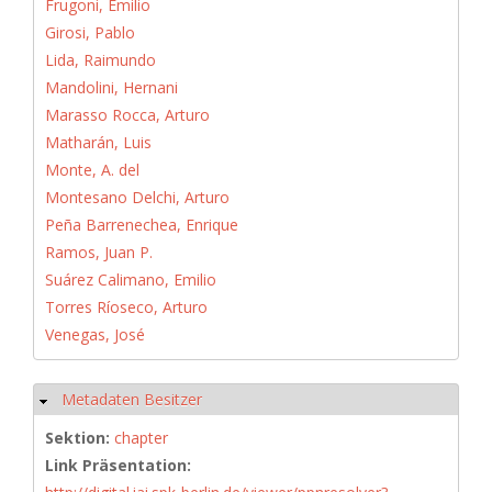
Frugoni, Emilio
Girosi, Pablo
Lida, Raimundo
Mandolini, Hernani
Marasso Rocca, Arturo
Matharán, Luis
Monte, A. del
Montesano Delchi, Arturo
Peña Barrenechea, Enrique
Ramos, Juan P.
Suárez Calimano, Emilio
Torres Ríoseco, Arturo
Venegas, José
Metadaten Besitzer
Hide
Sektion:
chapter
Link Präsentation: