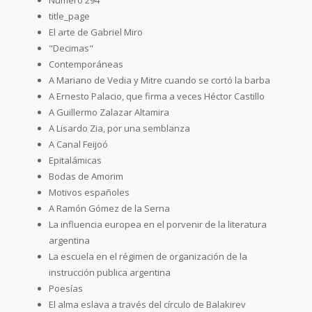
title_page
El arte de Gabriel Miro
"Decimas"
Contemporáneas
A Mariano de Vedia y Mitre cuando se cortó la barba
A Ernesto Palacio, que firma a veces Héctor Castillo
A Guillermo Zalazar Altamira
A Lisardo Zia, por una semblanza
A Canal Feijoó
Epitalámicas
Bodas de Amorim
Motivos españoles
A Ramón Gómez de la Serna
La influencia europea en el porvenir de la literatura
argentina
La escuela en el régimen de organización de la
instrucción publica argentina
Poesías
El alma eslava a través del círculo de Balakirev