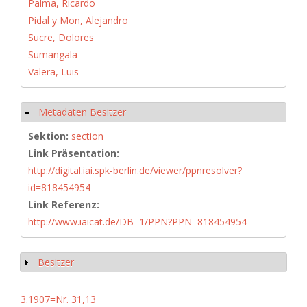
Palma, Ricardo
Pidal y Mon, Alejandro
Sucre, Dolores
Sumangala
Valera, Luis
Metadaten Besitzer
Hide
Sektion:
section
Link Präsentation:
http://digital.iai.spk-berlin.de/viewer/ppnresolver?
id=818454954
Link Referenz:
http://www.iaicat.de/DB=1/PPN?PPN=818454954
Besitzer
Show
3.1907=Nr. 31,13