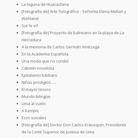
La laguna de Huacachina
[Fotografía de] Arte fotográfico - Señorita Elena Melían y
Wehland
Sur le vif
[Fotografía de] Proyecto de balneario en la playa de La
Herradura
A la memoria de Carlos Germán Amézaga
En la Academia Española
Una moda que no cundió
Cabotín novelista
Epitalamio bárbaro
Niñas prodigios......
El mayor tesoro
Mundo bilingüe
Lima al vuelo
A Kempis
Ecos sociales
[Fotografía de] Doctor Don Carlos Eráusquin, Presidente
de la Corte Superior de Justicia de Lima