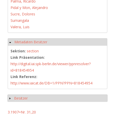
Palma, Ricardo
Pidal y Mon, Alejandro
Sucre, Dolores
Sumangala
Valera, Luis
Metadaten Besitzer
Hide
Sektion:
section
Link Präsentation:
http://digital.iai.spk-berlin.de/viewer/ppnresolver?
id=818454954
Link Referenz:
http://www.iaicat.de/DB=1/PPN?PPN=818454954
Besitzer
Show
3.1907=Nr. 31,20