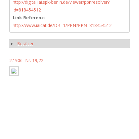
http://digital.iai.spk-berlin.de/viewer/ppnresolver?
id=818454512
Link Referenz:
http://www.iaicat.de/DB=1/PPN?PPN=818454512
Besitzer
Show
2.1906=Nr. 19,22