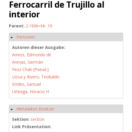
Ferrocarril de Trujillo al
interior
Parent:
2.1906=Nr. 19
Personen
Hide
Autoren dieser Ausgabe:
Amicis, Edmondo de
Arenas, Germán
Firuz Chah [Pseud.]
Llosa y Rivero, Teobaldo
Smiles, Samuel
Urteaga, Horacio H.
Metadaten Besitzer
Hide
Sektion:
section
Link Präsentation: